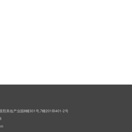
妆产业园8幢301号,7幢201和401-2号
8
om